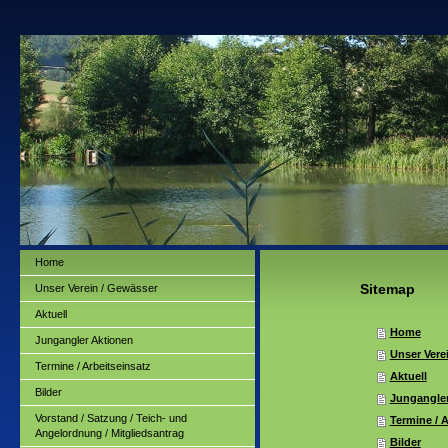
Home
Sitemap
Unser Verein / Gewässer
Aktuell
Home
Jungangler Aktionen
Unser Vere
Termine / Arbeitseinsatz
Aktuell
Bilder
Jungangle
Vorstand / Satzung / Teich- und
Termine / A
Angelordnung / Mitgliedsantrag
Bilder