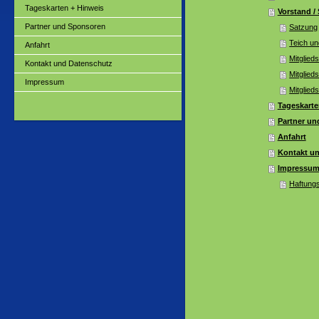
Tageskarten + Hinweis
Vorstand /
Partner und Sponsoren
Satzung
Teich u
Anfahrt
Mitglied
Kontakt und Datenschutz
Mitglied
Impressum
Mitglied
Tageskarte
Partner u
Anfahrt
Kontakt u
Impressu
Haftung