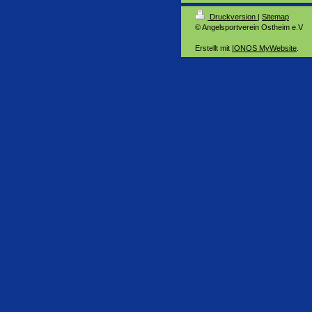
Druckversion
|
Sitemap
© Angelsportverein Ostheim e.V
Erstellt mit
IONOS MyWebsite
.